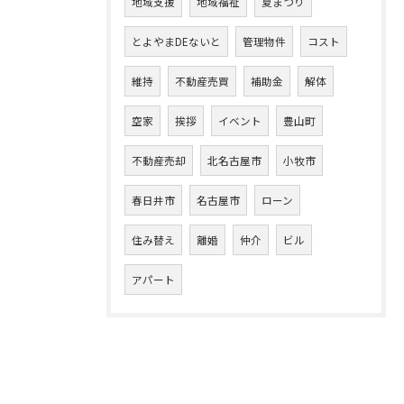
地域支援
地域福祉
夏まつり
とよやまDEないと
管理物件
コスト
維持
不動産売買
補助金
解体
空家
挨拶
イベント
豊山町
不動産売却
北名古屋市
小牧市
春日井市
名古屋市
ローン
住み替え
離婚
仲介
ビル
アパート
お問い合わせはこちら