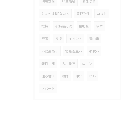
地域支援
地域福祉
夏まつり
とよやまDEないと
管理物件
コスト
維持
不動産売買
補助金
解体
空家
挨拶
イベント
豊山町
不動産売却
北名古屋市
小牧市
春日井市
名古屋市
ローン
住み替え
離婚
仲介
ビル
アパート