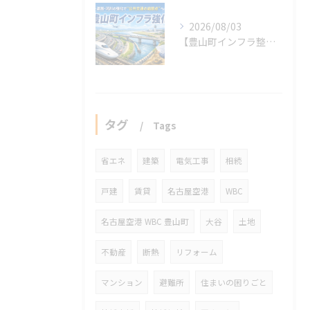
2026/08/03
【豊山町インフラ整備】交通・道路・河川の強化で“公共交通の結節点”へ
タグ
Tags
省エネ
建築
電気工事
相続
戸建
賃貸
名古屋空港
WBC
名古屋空港 WBC 豊山町
大谷
土地
不動産
断熱
リフォーム
マンション
避難所
住まいの困りごと