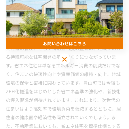
集し、賢く活用することが推奨されます。
豊山町で実現する持続可能な省エネ住宅の未来
これまで豊山町で進められてきた断熱性能の向上や太陽
お問い合わせはこちら
光発電の普及、そして補助金制度の整備は、地域におけ
る持続可能な住宅開発の基盤づくりにつながっていま
お問い合わせはこちら
す。省エネ住宅は単なるエネルギー消費の削減だけでな
く、住まいの快適性向上や資産価値の維持・向上、地域
環境の保全と密接に関わっています。豊山町では今後も
ZEH化推進をはじめとした省エネ基準の強化や、新技術
の導入促進が期待されています。これにより、次世代の
住まいはより高効率で環境負荷を低減するとともに、居
住者の健康面や経済性も両立されていくでしょう。ま
た、不動産業においても、省エネ住宅を標準仕様とする