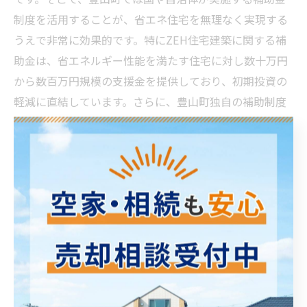
制度を活用することが、省エネ住宅を無理なく実現する
うえで非常に効果的です。特にZEH住宅建築に関する補
助金は、省エネルギー性能を満たす住宅に対し数十万円
から数百万円規模の支援金を提供しており、初期投資の
軽減に直結しています。さらに、豊山町独自の補助制度
もあり、自治体との連携により申請手続きが整えられて
います。申請の際は省エネ性能の基準を満たすことが必
須であり、専門家による設計や施工管理が不可欠です。
不動産業界でもこうした補助金情報を住まい手に適切に
提供し、住宅の性能を適切に届ける役割が担われていま
す。補助金制度の活用は単なる経済的メリットに留まら
ず、地域全体の省エネ推進や環境保全を促進する制度的
枠組みとしての意義をもっています。豊山町での住まい
づくりを検討する際は、これら補助金情報をきちんと収