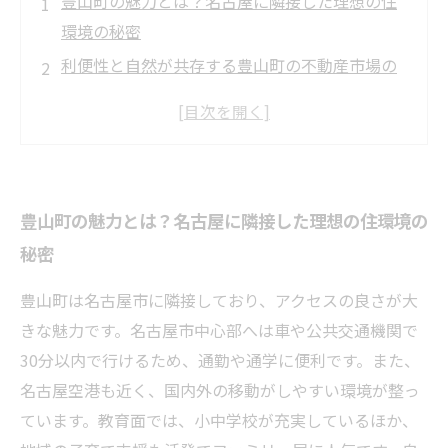
豊山町の魅力とは？名古屋に隣接した理想の住
環境の秘密
利便性と自然が共存する豊山町の不動産市場の
現状
教育施設や交通アクセスが豊山町の住みやすさ
を支える理由
実際に住んでわかった豊山町の暮らしの快適さ
豊山町の魅力とは？名古屋に隣接した理想の住環境の
と地域の特徴
秘密
未来の資産価値も期待できる豊山町の不動産投
資ポイント
豊山町は名古屋市に隣接しており、アクセスの良さが大
豊山町での住み替えを検討するなら知っておき
きな魅力です。名古屋市中心部へは車や公共交通機関で
たい最新情報
30分以内で行けるため、通勤や通学に便利です。また、
まとめ：豊山町が提供する理想の暮らしと不動
名古屋空港も近く、国内外の移動がしやすい環境が整っ
産の魅力
ています。教育面では、小中学校が充実しているほか、