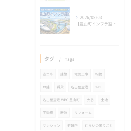
2026/08/03
【豊山町インフラ整備】交通・道路・河川の強化で“公共交通の結節点”へ
タグ
Tags
省エネ
建築
電気工事
相続
戸建
賃貸
名古屋空港
WBC
名古屋空港 WBC 豊山町
大谷
土地
不動産
断熱
リフォーム
マンション
避難所
住まいの困りごと