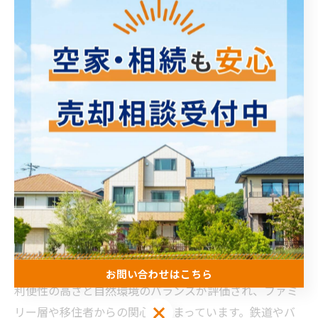
今後も安定した価格推移が期待できる理由となっていま
す。さらに、地域の開発計画やインフラ整備も進んでお
り、将来的な地域価値の向上が見込まれています。豊山
町は生活の利便性と快適さが両立する注目のエリアとし
て、不動産投資先としての魅力を持っていると言えるで
しょう。
豊山町での住み替えを検討するなら知っておきたい最
新情報
豊山町は名古屋市に隣接しながらも、穏やかな住環境を
実現していることが大きな特徴です。不動産市場では、
お問い合わせはこちら
利便性の高さと自然環境のバランスが評価され、ファミ
お問い合わせはこちら
リー層や移住者からの関心が高まっています。鉄道やバ