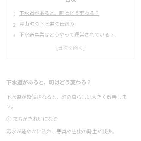
下水道があると、町はどう変わる？
豊山町の下水道の仕組み
下水道事業はどうやって運営されている？
排水設備工事は「町の指定工事店」で
工事完了までの流れ（住民がやること）
水洗トイレへの改造費を支援する「融資あっせ
ん制度」
下水道があると、町はどう変わる？
浄化槽を“雨水タンク”に転用できる補助金
下水道が整備されると、町の暮らしは大きく改善しま
下水道使用料について
す。
下水道を正しく使うための注意点
① まちがきれいになる
まとめ：豊山町の下水道は“未来への投資”
汚水が速やかに流れ、悪臭や害虫の発生が減少。