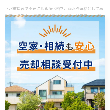
下水道接続で不要になる浄化槽を、雨水貯留槽として再
利用する場合、 工事費の4/5（最大25〜40万円）を補助
する制度があります。
●メリット
河川の負担軽減
浄化槽の再利用
散水・洗車などに雨水を活用
水道代の節約
先着順のため、早めの申請が推奨されています。
下水道使用料について
使用料は「水道の使用量」に応じて計算されます。