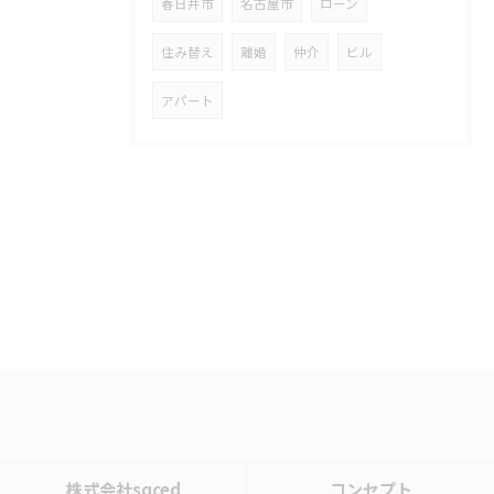
春日井市
名古屋市
ローン
住み替え
離婚
仲介
ビル
アパート
株式会社sqced
コンセプト