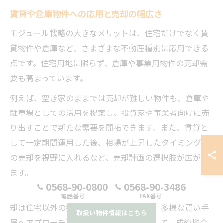
賃貸や倉庫物件への応用と売却の幅広さ
モジュール戦略の大きなメリットは、住宅だけでなく賃
貸物件や倉庫など、さまざまな不動産種別に応用できる
点です。住宅用地に限らず、倉庫や事業用物件の売却需
要も高まっています。
例えば、空き家のままでは売却が難しい物件も、倉庫や
駐車場としての活用を提案し、投資家や事業者向けに売
り出すことで新たな需要を開拓できます。また、賃貸と
して一定期間運用した後、相場が上昇したタイミングで
の売却を視野に入れるなど、売却計画の選択肢が広がり
ます。
0568-90-0800
0568-90-3486
このように、モジュール戦略を活かすことで、不動産売
電話番号
FAX番号
却は住宅以外の物件にも幅広く対応でき、多様な買い手
取扱い物件情報はこちら
層へアプローチ可能となります。結果として、成約機会