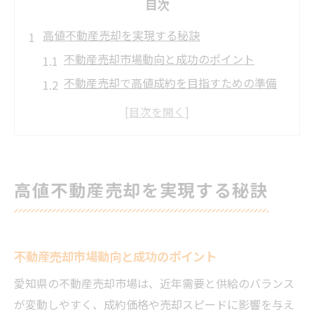
目次
高値不動産売却を実現する秘訣
不動産売却市場動向と成功のポイント
不動産売却で高値成約を目指すための準備
方法
口コミで人気の不動産売却サポートとは
半不動産売却を有利に進めるコツ
賃貸と不動産売却の比較と最適な選択肢
高値不動産売却を実現する秘訣
不動産売却におけるモジュール戦略を徹底解説
モジュール戦略が不動産売却に与える効果
とは
不動産売却市場動向と成功のポイント
愛知県で実践できる不動産売却モジュール
愛知県の不動産売却市場は、近年需要と供給のバランス
活用法
が変動しやすく、成約価格や売却スピードに影響を与え
売却に強いモジュール設計のポイントを解