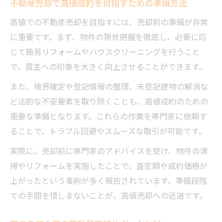
不動産売却で高値成約を目指すための準備方法
賃貸や売り倉庫も視野に入れた売却戦略
高値での不動産売却を目指すには、売却前の準備が非常
専門家が教える不動産売却リスクの回避法
に重要です。まず、物件の現状把握を徹底し、必要に応
モジュールを活用した効率的な不動産売却術
じて簡易リフォームやハウスクリーニングを行うこと
不動産売却でモジュール活用が選ばれる理
で、買主への印象を大きく向上させることができます。
由
また、境界確定や登記情報の整理、未登記建物の解消な
モジュール戦略で売却効率アップを実現
ど法的な不安要素を取り除くことも、高値成約のための
不動産売却×モジュールの成功事例
重要な準備となります。これらの作業を専門家に依頼す
賃貸や倉庫物件への応用と売却の幅広さ
ることで、トラブル回避やスムーズな取引が可能です。
モジュール導入で差がつく売却プロセス
実際に、売却前に専門家のアドバイスを受け、物件の清
納得の売却価格を目指す実践ヒント
掃やリフォームを実施したことで、査定額や成約価格が
不動産売却で査定価格を上げる工夫
上がったという事例が多く報告されています。準備段階
口コミ活用で信頼性の高い売却先を見極め
での手間を惜しまないことが、高値売却への近道です。
る