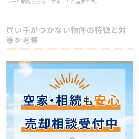
ュール戦略を参考にすることが重要です。
買い手がつかない物件の特徴と対
策を考察
不動産売却で買い手がつかない主な理由
不動産売却を進める中で「買い手がなかなかつかない」
と悩む方は少なくありません。特に不動産市場では、売
却希望者が多い一方で、購入希望者の条件が厳しくなっ
ている傾向があります。主な理由としては、物件の価格
設定が相場とかけ離れている、建物や設備の老朽化、周
辺環境の変化、広告や情報発信の不足などが挙げられま
す。