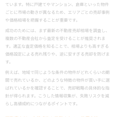
ています。特に戸建てやマンション、倉庫といった物件
説
ごとに市場の動きが異なるため、エリアごとの売却事例
不動産売却における柔軟な戦略構築手法
や価格相場を把握することが重要です。
不動産売却でのモジュール戦略事例紹介
成功のためには、まず最新の不動産売却相場を調査し、
買い手がつかない物件の特徴と対策を考察
複数の不動産会社から査定を受けることが推奨されま
不動産売却で買い手がつかない主な理由
す。適正な査定価格を知ることで、相場よりも高すぎる
買い手が敬遠する物件の特徴と改善策
価格設定による売れ残りや、逆に安すぎる売却を防げま
半田市 不動産売却での空室対策の実践法
す。
口コミで判明した売れ残り物件の傾向分析
例えば、地域で同じような条件の物件がどれくらいの期
賃貸と売却の選択肢を比較するポイント
間で売れているか、どのような特徴の物件が買い手に選
物件売却で失敗しないポイント公開
ばれているかを確認することで、売却戦略の具体的な指
針が得られます。こうした情報収集が、失敗リスクを減
失敗しない不動産売却のための事前準備
らし高値成約につながるポイントです。
不動産売却における注意点と対策
信頼できる会社選びと口コミ確認の重要性