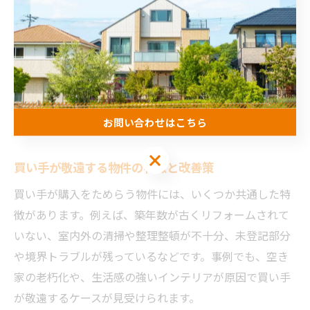
また、査定時の情報提供が不十分だったり、内覧対応が
遅れることで、買い手の興味が薄れてしまうケースも目
立ちます。例えば、売主が価格の見直しをためらったた
めに、半年以上成約に至らなかった事例も存在します。
失敗を防ぐには、専門家の意見を取り入れながら、適正
お問い合わせはこちら
な価格設定と積極的な情報発信が不可欠です。
お問い合わせはこちら
買い手が敬遠する物件の特徴と改善策
買い手が購入をためらう物件には、いくつか共通した特
徴があります。例えば、築年数が古くリフォームされて
いない、室内外の清掃や整理整頓が不十分、未登記部分
や境界トラブルが残っているなどです。事例でも、空き
家の老朽化や、生活感の強いインテリアが原因で買い手
が敬遠するケースが見受けられます。