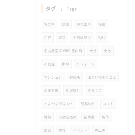
タグ
Tags
省エネ
建築
電気工事
相続
戸建
賃貸
名古屋空港
WBC
名古屋空港 WBC 豊山町
大谷
土地
不動産
断熱
リフォーム
マンション
避難所
住まいの困りごと
地域支援
地域福祉
夏まつり
とよやまDEないと
管理物件
コスト
維持
不動産売買
補助金
解体
空家
挨拶
イベント
豊山町