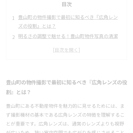
目次
豊山町の物件撮影で最初に知るべき『広角レン
ズの役割』とは？
明るさの調整で魅せる！豊山町物件写真の清潔
感と温かみの演出術
動線を意識した構図で豊山町の内装空間を効果
的に撮影する方法
外観写真で魅力度アップ！豊山町の物件を引き
豊山町の物件撮影で最初に知るべき『広角レンズの役
立てる撮影テクニック
割』とは？
成功への総まとめ：豊山町物件撮影の最適プラ
ンと実践の秘訣
豊山町にある不動産物件を魅力的に見せるためには、ま
ず撮影機材の基本である広角レンズの特徴を理解するこ
とが重要です。広角レンズは、通常のレンズよりも視野
が広いため、狭い室内空間でも広がりを感じさせること