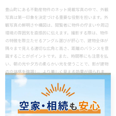
豊山町にある不動産物件のネット掲載写真の中で、外観
写真は第一印象を決定づける重要な役割を担います。外
観写真の鮮明さや構図は、閲覧者に物件の佇まいや周辺
環境の雰囲気を直感的に伝えます。撮影する際は、物件
の特徴を際立たせるアングル選びが肝心で、建物全体が
隅々まで見える適切な広角と高さ、距離のバランスを意
識することがポイントです。また、時間帯にも注意を払
い、朝の光や夕方の柔らかい光を使うことで、影が建物
の立体感を強調し、より美しく見える効果が得られま
す。さらに、建物の周囲を整理し不要な物を避けて撮る
ことで、清潔感と整った印象を与えられます。季節の移
り変わりや天候に応じた撮影も外観写真の魅力を高める
ためのコツで、特に豊山町の四季の特色を活かした撮影
は、地域性を伝える上でも効果的です。これら一連の外