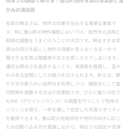
明るさの調整で魅せる！豊山町物件写真の清潔感と温
かみの演出術
写真の明るさは、物件の印象を左右する重要な要素で
す。特に豊山町の物件撮影においては、自然光の活用と
照明の調整をうまく行うことが大切です。明るすぎる写
真は白飛びを起こし物件の詳細が見えなくなる一方で、
暗すぎる写真は閉塞感や古さを感じさせてしまいます。
適切な明るさを追求することで、清潔感を強調し、温か
みのある空間としての魅力を伝えられます。例えば、朝
や夕方の柔らかい自然光を利用しつつ、補助光として室
内照明を調整する方法が効果的です。さらに曇りの日で
もWB（ホワイトバランス）の調整を行うことで色味の
バランスを保ち、一年を通して安定した写真クオリティ
を維持できます。豊山町の地域特性や物件の向きに応じ
た光の取り込み方を意識しながら、明るさの設定や写真