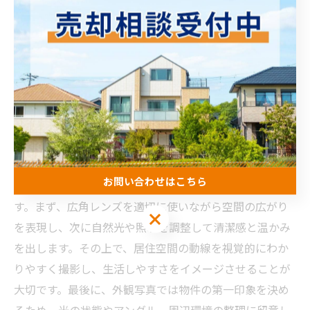
観撮影テクニックを実践することで、物件価値を視覚的
に最大化し、ネット上での反響増加を期待できます。
成功への総まとめ：豊山町物件撮影の最適プランと実
践の秘訣
これまで解説した広角レンズの活用、明るさ調整、動線
を意識した構図、外観写真の効果的な撮影方法を統合し
お問い合わせはこちら
て考えることが、豊山町で物件撮影を成功させる秘訣で
す。まず、広角レンズを適切に使いながら空間の広がり
お問い合わせはこちら
を表現し、次に自然光や照明を調整して清潔感と温かみ
を出します。その上で、居住空間の動線を視覚的にわか
りやすく撮影し、生活しやすさをイメージさせることが
大切です。最後に、外観写真では物件の第一印象を決め