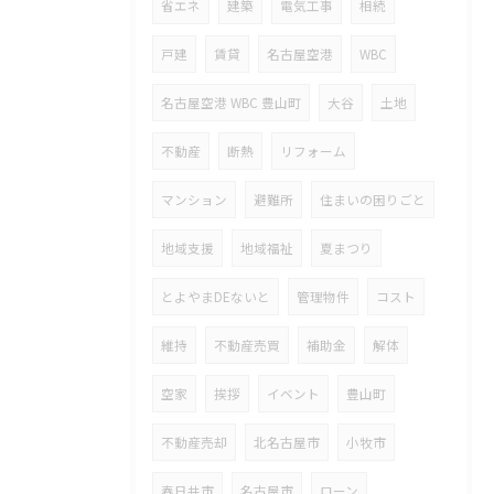
省エネ
建築
電気工事
相続
戸建
賃貸
名古屋空港
WBC
名古屋空港 WBC 豊山町
大谷
土地
不動産
断熱
リフォーム
マンション
避難所
住まいの困りごと
地域支援
地域福祉
夏まつり
とよやまDEないと
管理物件
コスト
維持
不動産売買
補助金
解体
空家
挨拶
イベント
豊山町
不動産売却
北名古屋市
小牧市
春日井市
名古屋市
ローン